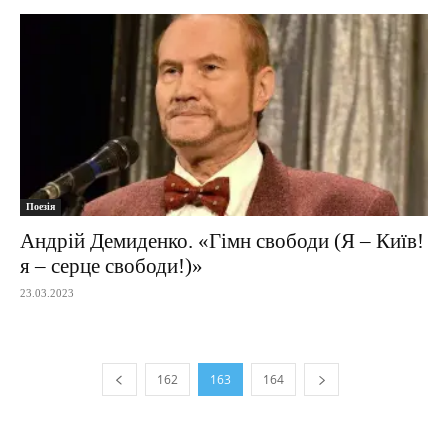
Поезія
Андрій Демиденко. «Гімн свободи (Я – Київ!
я – серце свободи!)»
23.03.2023
162
163
164