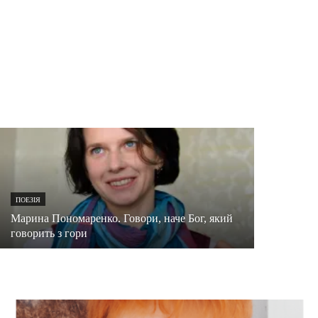
ПОЕЗІЯ
Українською говори
ПОЕЗІЯ
19.03.2012
13 віршів
ПОЕЗІЯ
Марина Пономаренко. Говори, наче Бог, який
говорить з гори