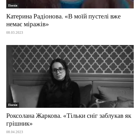
Поезія
Катерина Радіонова. «В моїй пустелі вже
немає міражів»
08.03.2023
Поезія
Роксолана Жаркова. «Тільки сніг заблукав як
грішник»
08.04.2023