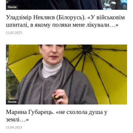
Поезія
Уладзімір Некляєв (Білорусь). «У військовім
шпиталі, в якому поляки мене лікували…»
15.02.2023
Поезія
Марина Губарець. «не схолола душа у
землі…»
13.04.2023